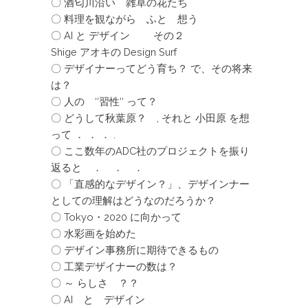
〇 酒匂川沿い 雑草の花たち
〇 料理を観ながら ふと 想う
〇 AI と デザイン その２
Shige アオキの Design Surf
〇 デザイナーってどう育ち？ で、その将来
は？
〇 人の ‘‘習性‘‘ って？
〇 どうして秋葉原？ , それと 小田原 を想
って ． ． ． .
〇 ここ数年のADC社のプロジェクトを振り
返ると ． ． ．
〇 「直感的なデザイン？」、デザインナー
としての理解はどうなのだろうか？
〇 Tokyo・2020 に向かって
〇 水彩画を始めた
〇 デザイン事務所に期待できるもの
〇 工業デザイナーの数は？
〇 ～ らしさ ？？
〇 AI と デザイン