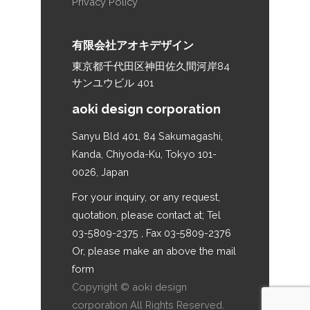
Privacy Policy
有限会社アオキデザイン
東京都千代田区神田佐久間河岸84
サンユウビル 401
aoki design corporation
Sanyu Bld 401, 84 Sakumagashi,
Kanda, Chiyoda-Ku, Tokyo 101-
0026, Japan
For your inquiry, or any request,
quotation, please contact at; Tel
03-5809-2375 , Fax 03-5809-2376
Or, please make an above the mail
form
Copyright © aoki design
corporation All Rights Reserved.