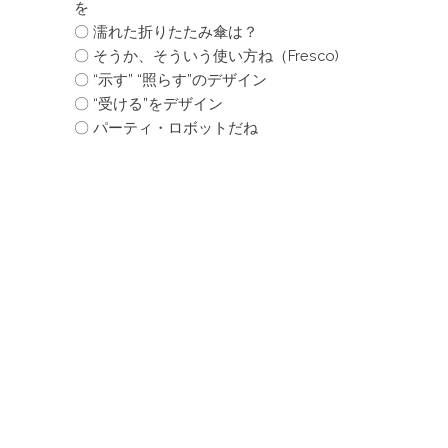
を
〇 濡れた折りたたみ傘は？
〇 そうか、そういう使い方ね（Fresco)
〇 “示す” “照らす”のデザイン
〇 “受ける”をデザイン
〇 パーティ・ロボットだね
aoki@aokidesign.com