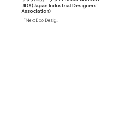
JIDA(Japan Industrial Designers’
Association)
「Next Eco Desig…
aoki@aokidesign.com
9:30〜18:30 土日祝休