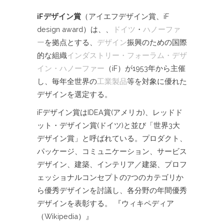
iFデザイン賞
（アイエフデザイン賞、iF
design award）は、、
ドイツ
・
ハノーファ
ー
を拠点とする、
デザイン
振興のための国際
的な組織
インダストリー・フォーラム・デザ
イン・ハノーファー
（iF）が1953年から主催
し、毎年全世界の
工業製品
等を対象に優れた
デザインを選定する。
iFデザイン賞はIDEA賞(アメリカ)、レッドド
ット・デザイン賞(ドイツ)と並び「世界3大
デザイン賞」と呼ばれている。プロダクト、
パッケージ、コミュニケーション、サービス
デザイン、建築、インテリア／建築、プロフ
ェッショナルコンセプトの7つのカテゴリか
ら優秀デザインを討議し、各分野の年間優秀
デザインを表彰する。 『ウィキペディア
（Wikipedia）』